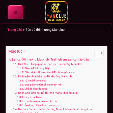
Chuyển
đến
nội
dung
Trang Chủ
»
Bắn cá đổi thưởng Manclub
Mục lục
Bắn cá đổi thưởng Manclub: Trải nghiệm săn cá hấp dẫn
Giới thiệu tổng quan về bắn cá đổi thưởng Manclub
Bắn cá đổi thưởng là gì
Điểm khác biệt của bắn cá đổi thưởng Manclub
Lý do nên chọn bắn cá đổi thưởng Manclub
Tỷ lệ trả thưởng cao
Giao diện và trải nghiệm mượt mà
Chế độ chơi đa dạng
Cách chơi bắn cá đổi thưởng Manclub hiệu quả
Hiểu rõ luật chơi
Lựa chọn phòng chơi phù hợp
Áp dụng chiến thuật bắn cá
Ưu thế của bắn cá đổi thưởng Manclub so với nền tảng khác