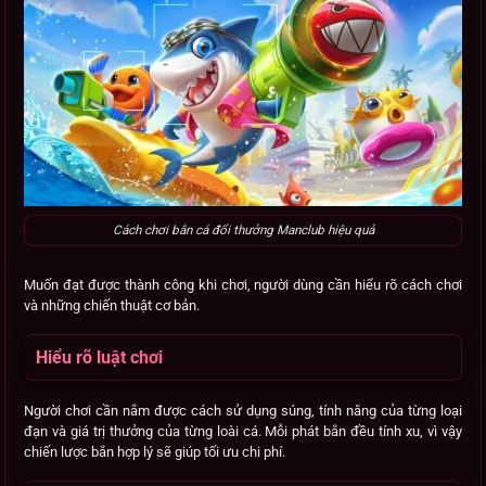
Cách chơi bắn cá đổi thưởng Manclub hiệu quả
Muốn đạt được thành công khi chơi, người dùng cần hiểu rõ cách chơi
và những chiến thuật cơ bản.
Hiểu rõ luật chơi
Người chơi cần nắm được cách sử dụng súng, tính năng của từng loại
đạn và giá trị thưởng của từng loài cá. Mỗi phát bắn đều tính xu, vì vậy
chiến lược bắn hợp lý sẽ giúp tối ưu chi phí.