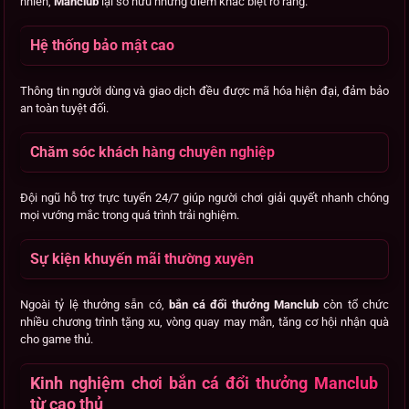
nhiên,
Manclub
lại sở hữu những điểm khác biệt rõ ràng.
Hệ thống bảo mật cao
Thông tin người dùng và giao dịch đều được mã hóa hiện đại, đảm bảo
an toàn tuyệt đối.
Chăm sóc khách hàng chuyên nghiệp
Đội ngũ hỗ trợ trực tuyến 24/7 giúp người chơi giải quyết nhanh chóng
mọi vướng mắc trong quá trình trải nghiệm.
Sự kiện khuyến mãi thường xuyên
Ngoài tỷ lệ thưởng sẵn có,
bắn cá đổi thưởng Manclub
còn tổ chức
nhiều chương trình tặng xu, vòng quay may mắn, tăng cơ hội nhận quà
cho game thủ.
Kinh nghiệm chơi bắn cá đổi thưởng Manclub
từ cao thủ