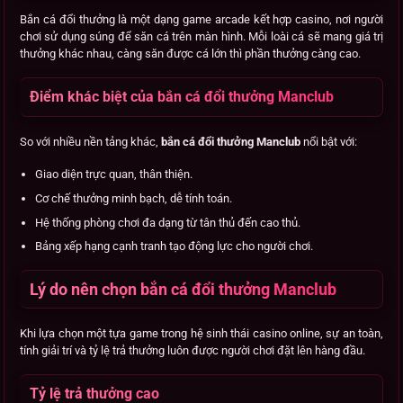
Bắn cá đổi thưởng là một dạng game arcade kết hợp casino, nơi người
chơi sử dụng súng để săn cá trên màn hình. Mỗi loài cá sẽ mang giá trị
thưởng khác nhau, càng săn được cá lớn thì phần thưởng càng cao.
Điểm khác biệt của bắn cá đổi thưởng Manclub
So với nhiều nền tảng khác,
bắn cá đổi thưởng Manclub
nổi bật với:
Giao diện trực quan, thân thiện.
Cơ chế thưởng minh bạch, dễ tính toán.
Hệ thống phòng chơi đa dạng từ tân thủ đến cao thủ.
Bảng xếp hạng cạnh tranh tạo động lực cho người chơi.
Lý do nên chọn bắn cá đổi thưởng Manclub
Khi lựa chọn một tựa game trong hệ sinh thái casino online, sự an toàn,
tính giải trí và tỷ lệ trả thưởng luôn được người chơi đặt lên hàng đầu.
Tỷ lệ trả thưởng cao