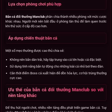
Lựa chọn phòng chơi phù hợp
Bắn cá đổi thưởng Manclub
phân chia thành nhiều phòng với mức cược
khác nhau. Người mới nên bắt đầu ở phòng tân thủ để làm quen trước
khi thử sức ở cấp độ cao hơn.
Áp dụng chiến thuật bắn cá
Một số mẹo thường được cao thủ chia sẻ:
Không nên bắn dàn trải, hãy tập trung vào cá lớn hoặc cá đặc biệt.
Sử dụng tính năng bắn tự động cho những loài cá nhỏ bơi theo đàn.
Căn thời điểm Boss cá xuất hiện để dồn hỏa lực, cơ hội trúng thưởng
cực cao.
Ưu thế của bắn cá đổi thưởng Manclub so với
nền tảng khác
Để thu hút người chơi, nhiều nền tảng đều phát triển game bắn cá. Tuy