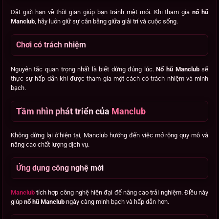
Đặt giới hạn về thời gian giúp bạn tránh mệt mỏi. Khi tham gia
nổ hũ
Manclub
, hãy luôn giữ sự cân bằng giữa giải trí và cuộc sống.
Chơi có trách nhiệm
Nguyên tắc quan trọng nhất là biết dừng đúng lúc.
Nổ hũ Manclub
sẽ
thực sự hấp dẫn khi được tham gia một cách có trách nhiệm và minh
bạch.
Tầm nhìn phát triển của Manclub
Không dừng lại ở hiện tại, Manclub hướng đến việc mở rộng quy mô và
nâng cao chất lượng dịch vụ.
Ứng dụng công nghệ mới
Manclub
tích hợp công nghệ hiện đại để nâng cao trải nghiệm. Điều này
giúp
nổ hũ Manclub
ngày càng minh bạch và hấp dẫn hơn.