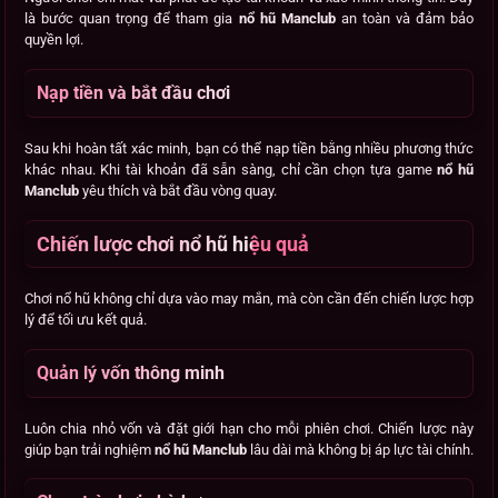
là bước quan trọng để tham gia
nổ hũ Manclub
an toàn và đảm bảo
quyền lợi.
Nạp tiền và bắt đầu chơi
Sau khi hoàn tất xác minh, bạn có thể nạp tiền bằng nhiều phương thức
khác nhau. Khi tài khoản đã sẵn sàng, chỉ cần chọn tựa game
nổ hũ
Manclub
yêu thích và bắt đầu vòng quay.
Chiến lược chơi nổ hũ hiệu quả
Chơi nổ hũ không chỉ dựa vào may mắn, mà còn cần đến chiến lược hợp
lý để tối ưu kết quả.
Quản lý vốn thông minh
Luôn chia nhỏ vốn và đặt giới hạn cho mỗi phiên chơi. Chiến lược này
giúp bạn trải nghiệm
nổ hũ Manclub
lâu dài mà không bị áp lực tài chính.