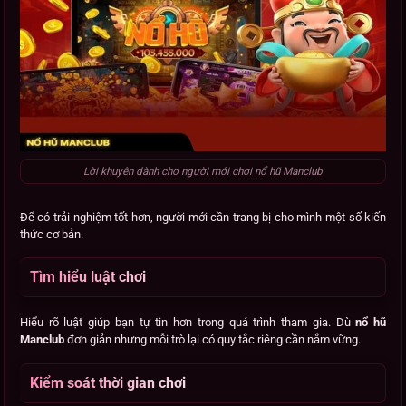
Lời khuyên dành cho người mới chơi nổ hũ Manclub
Để có trải nghiệm tốt hơn, người mới cần trang bị cho mình một số kiến
thức cơ bản.
Tìm hiểu luật chơi
Hiểu rõ luật giúp bạn tự tin hơn trong quá trình tham gia. Dù
nổ hũ
Manclub
đơn giản nhưng mỗi trò lại có quy tắc riêng cần nắm vững.
Kiểm soát thời gian chơi