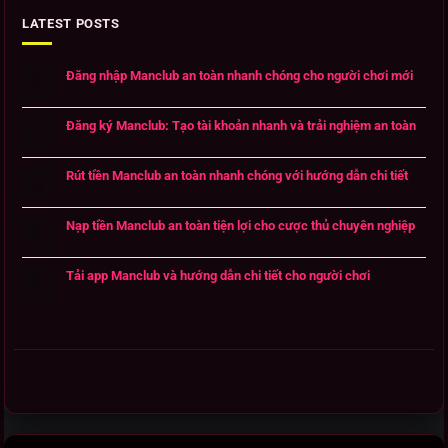
LATEST POSTS
Đăng nhập Manclub an toàn nhanh chóng cho người chơi mới
02
Th9
Đăng ký Manclub: Tạo tài khoản nhanh và trải nghiệm an toàn
02
Th9
Rút tiền Manclub an toàn nhanh chóng với hướng dẫn chi tiết
02
Th9
Nạp tiền Manclub an toàn tiện lợi cho cược thủ chuyên nghiệp
02
Th9
Tải app Manclub và hướng dẫn chi tiết cho người chơi
02
Th9