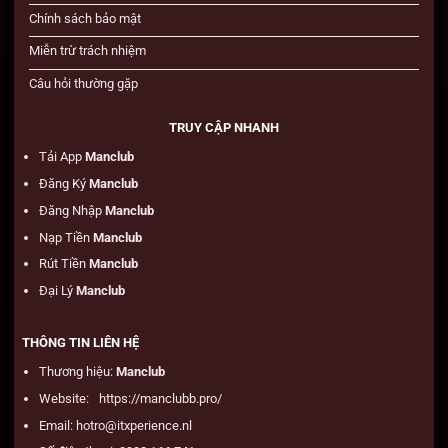
Chính sách bảo mật
Miễn trừ trách nhiệm
Câu hỏi thường gặp
TRUY CẬP NHANH
Tải App
Manclub
Đăng Ký
Manclub
Đăng Nhập
Manclub
Nạp Tiền
Manclub
Rút Tiền
Manclub
Đại Lý
Manclub
THÔNG TIN LIÊN HỆ
Thương hiệu:
Manclub
Website:
https://manclubb.pro/
Email:
hotro@itxperience.nl