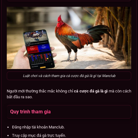
Luật chơi và cách tham gia cá cược đá gà là gì tại Manclub
Người mới thường thắc mắc không chỉ
cá cược đá gà là gì
mà còn cách
bắt đầu ra sao.
Quy trình tham gia
Đăng nhập tài khoản Manclub.
Truy cập mục đá gà trực tuyến.