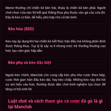
Meron thường chỉ chiến kê bên trái, Wala là chiến kê bên phải. Người
chơi chọn cửa nào thì kết quả thắng thua phụ thuộc vào gà của cửa đó.
Đây là kèo cơ bản, dễ hiểu, phù hợp cho cả tân binh.
Kèo hòa (BDD)
Kèo này áp dụng khi hai chiến kê kết thúc trận đấu mà không phân định
được thắng thua. Tuy tỷ lệ xảy ra ít nhưng mức trả thưởng thường cao
hơn, tạo cảm giác hấp dẫn.
Kèo phụ và kèo đặc biệt
Ngoài kèo chính, Manclub còn cung cấp kèo phụ như cược theo hiệp,
cược thời gian trận đấu kéo dài, hay kèo chấp. Những kèo này đòi hỏi
sự am hiểu sâu hơn, thường được dân chơi kinh nghiệm lựa chọn để
tăng cơ hội sinh lời.
Luật chơi và cách tham gia cá cược đá gà là gì
tại Manclub