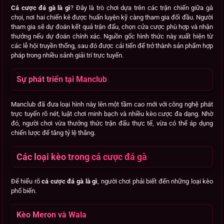
Cá cược đá gà là gì
? Đây là trò chơi dựa trên các trận chiến giữa gà
chọi, nơi hai chiến kê được huấn luyện kỹ càng tham gia đối đầu. Người
tham gia sẽ dự đoán kết quả trận đấu, chọn cửa cược phù hợp và nhận
thưởng nếu dự đoán chính xác. Nguồn gốc hình thức này xuất hiện từ
các lễ hội truyền thống, sau đó được cải tiến để trở thành sản phẩm hợp
pháp trong nhiều sảnh giải trí trực tuyến.
Sự phát triển tại Manclub
Manclub đã đưa loại hình này lên một tầm cao mới với công nghệ phát
trực tuyến rõ nét, luật chơi minh bạch và nhiều kèo cược đa dạng. Nhờ
đó, người chơi vừa thưởng thức trận đấu thực tế, vừa có thể áp dụng
chiến lược để tăng tỷ lệ thắng.
Các loại kèo trong cá cược đá gà
Để hiểu rõ
cá cược đá gà là gì
, người chơi phải biết đến những loại kèo
phổ biến.
Kèo Meron và Wala