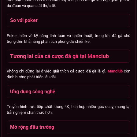
dự đoán và quan sát thực tế.
So với poker
Poker thiên về kỹ năng tính toán và chiến thuật, trong khi đá gà chú
trọng đến khả năng phân tích phong độ chiến kê.
Tương lai của cá cược đá gà tại Manclub
Không chỉ dừng lại ở việc giải thích
cá cược đá gà là gì
,
Manclub
còn
định hướng phát triển lâu dài.
Ứng dụng công nghệ
Truyền hình trực tiếp chất lượng 4K, tích hợp nhiều góc quay, mang lại
trải nghiệm chân thực hơn.
Mở rộng đấu trường