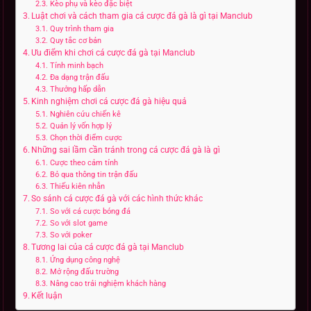
Kèo phụ và kèo đặc biệt
Luật chơi và cách tham gia cá cược đá gà là gì tại Manclub
Quy trình tham gia
Quy tắc cơ bản
Ưu điểm khi chơi cá cược đá gà tại Manclub
Tính minh bạch
Đa dạng trận đấu
Thưởng hấp dẫn
Kinh nghiệm chơi cá cược đá gà hiệu quả
Nghiên cứu chiến kê
Quản lý vốn hợp lý
Chọn thời điểm cược
Những sai lầm cần tránh trong cá cược đá gà là gì
Cược theo cảm tính
Bỏ qua thông tin trận đấu
Thiếu kiên nhẫn
So sánh cá cược đá gà với các hình thức khác
So với cá cược bóng đá
So với slot game
So với poker
Tương lai của cá cược đá gà tại Manclub
Ứng dụng công nghệ
Mở rộng đấu trường
Nâng cao trải nghiệm khách hàng
Kết luận