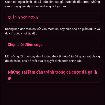
Quan sát ngoại hình, lối đá, sức bền của gà trước khi đặt cược. Những
yếu tố này quyết định lớn đến kết quả trận đấu.
Quản lý vốn hợp lý
Không nên dồn toàn bộ vốn vào một trận, hãy chia nhỏ để giảm rủi ro và
duy trì cuộc chơi lâu dài.
Chọn thời điểm cược
Một số người chơi dày dạn thường đợi vài hiệp đầu để quan sát phong
độ chiến kê, sau đó mới đưa ra quyết định cược chính xác.
Những sai lầm cần tránh trong cá cược đá gà là
gì