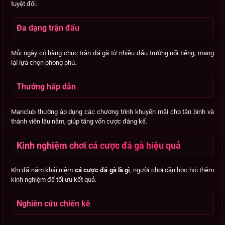
tuyệt đối.
Đa dạng trận đấu
Mỗi ngày có hàng chục trận đá gà từ nhiều đấu trường nổi tiếng, mang
lại lựa chọn phong phú.
Thưởng hấp dẫn
Manclub thường áp dụng các chương trình khuyến mãi cho tân binh và
thành viên lâu năm, giúp tăng vốn cược đáng kể.
Kinh nghiệm chơi cá cược đá gà hiệu quả
Khi đã nắm khái niệm
cá cược đá gà là gì
, người chơi cần học hỏi thêm
kinh nghiệm để tối ưu kết quả.
Nghiên cứu chiến kê