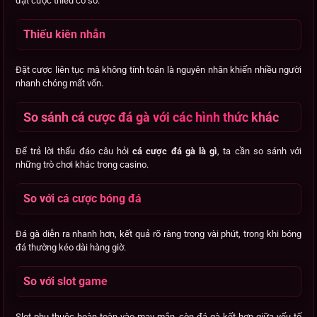
đặt cược thiếu cơ sở.
Thiếu kiên nhẫn
Đặt cược liên tục mà không tính toán là nguyên nhân khiến nhiều người
nhanh chóng mất vốn.
So sánh cá cược đá gà với các hình thức khác
Để trả lời thấu đáo câu hỏi
cá cược đá gà là gì
, ta cần so sánh với
những trò chơi khác trong casino.
So với cá cược bóng đá
Đá gà diễn ra nhanh hơn, kết quả rõ ràng trong vài phút, trong khi bóng
đá thường kéo dài hàng giờ.
So với slot game
Slot phụ thuộc hoàn toàn vào may mắn, còn đá gà kết hợp giữa yếu tố