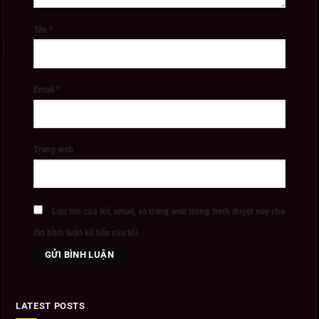
Tên
*
Email
*
Trang web
Lưu tên của tôi, email, và trang web trong trình duyệt này cho
lần bình luận kế tiếp của tôi.
LATEST POSTS