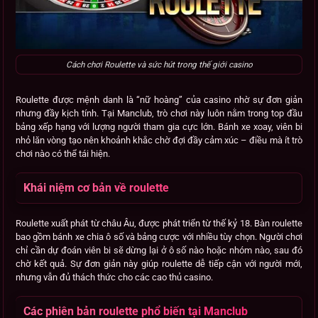
Cách chơi Roulette và sức hút trong thế giới casino
Roulette được mệnh danh là “nữ hoàng” của casino nhờ sự đơn giản
nhưng đầy kịch tính. Tại Manclub, trò chơi này luôn nằm trong top đầu
bảng xếp hạng với lượng người tham gia cực lớn. Bánh xe xoay, viên bi
nhỏ lăn vòng tạo nên khoảnh khắc chờ đợi đầy cảm xúc – điều mà ít trò
chơi nào có thể tái hiện.
Khái niệm cơ bản về roulette
Roulette xuất phát từ châu Âu, được phát triển từ thế kỷ 18. Bàn roulette
bao gồm bánh xe chia ô số và bảng cược với nhiều tùy chọn. Người chơi
chỉ cần dự đoán viên bi sẽ dừng lại ở ô số nào hoặc nhóm nào, sau đó
chờ kết quả. Sự đơn giản này giúp roulette dễ tiếp cận với người mới,
nhưng vẫn đủ thách thức cho các cao thủ casino.
Các phiên bản roulette phổ biến tại Manclub