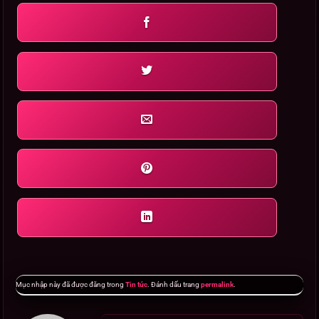
Mục nhập này đã được đăng trong
Tin tức
. Đánh dấu trang
permalink
.