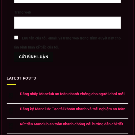
Trang web
Lưu tên của tôi, email, và trang web trong trình duyệt này cho
lần bình luận kế tiếp của tôi.
LATEST POSTS
Đăng nhập Manclub an toàn nhanh chóng cho người chơi mới
02
Th9
Đăng ký Manclub: Tạo tài khoản nhanh và trải nghiệm an toàn
02
Th9
Rút tiền Manclub an toàn nhanh chóng với hướng dẫn chi tiết
02
Th9