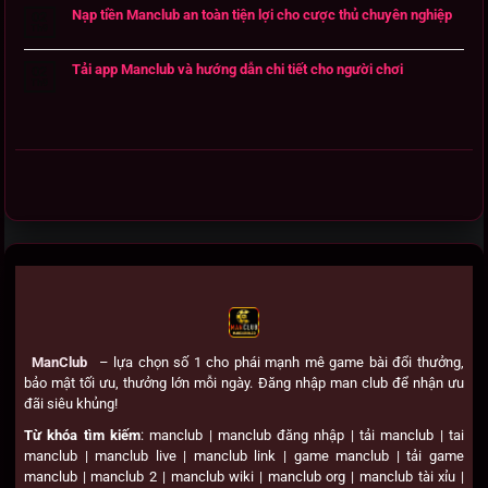
Nạp tiền Manclub an toàn tiện lợi cho cược thủ chuyên nghiệp
02
Th9
Tải app Manclub và hướng dẫn chi tiết cho người chơi
02
Th9
ManClub
– lựa chọn số 1 cho phái mạnh mê game bài đổi thưởng,
bảo mật tối ưu, thưởng lớn mỗi ngày. Đăng nhập man club để nhận ưu
đãi siêu khủng!
Từ khóa tìm kiếm
: manclub | manclub đăng nhập | tải manclub | tai
manclub | manclub live | manclub link | game manclub | tải game
manclub | manclub 2 | manclub wiki | manclub org | manclub tài xỉu |