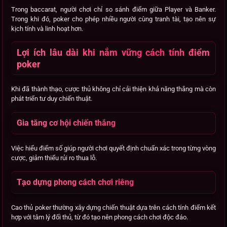
Trong baccarat, người chơi chỉ so sánh điểm giữa Player và Banker.
Trong khi đó, poker cho phép nhiều người cùng tranh tài, tạo nên sự
kịch tính và linh hoạt hơn.
Lợi ích lâu dài khi nắm vững cách tính điểm
poker
Khi đã thành thạo, cược thủ không chỉ cải thiện khả năng thắng mà còn
phát triển tư duy chiến thuật.
Gia tăng cơ hội chiến thắng
Việc hiểu điểm số giúp người chơi quyết định chuẩn xác trong từng vòng
cược, giảm thiểu rủi ro thua lỗ.
Tạo dựng phong cách chơi riêng
Cao thủ poker thường xây dựng chiến thuật dựa trên cách tính điểm kết
hợp với tâm lý đối thủ, từ đó tạo nên phong cách chơi độc đáo.