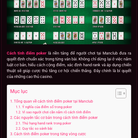
Cách tính điểm poker
là nền tảng để người chơi tại Manclub đưa ra
quyết định chuẩn xác trong từng ván bài. Không chỉ dừng lại ở việc nắm
luật cơ bản, hiểu cách cộng điểm, xác định hand rank và áp dụng chiến
thuật sẽ giúp cược thủ tăng cơ hội chiến thắng. Đây chính là bí quyết
của những cao thủ casino.
Mục lục
Tổng quan về cách tính điểm poker tại Manclub
Ý nghĩa của điểm số trong poker
Vì sao người chơi cần nắm rõ cách tính điểm
Các nguyên tắc cơ bản trong cách tính điểm poker
Thứ hạng hand rank trong poker
Quy tắc so sánh bài
Cách tính điểm poker trong từng vòng cược