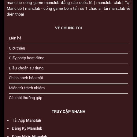
manclub cổng game manclub đẳng cấp quốc tế | manclub. club | Tại
Manclub | manclub - cổng game bom tấn số 1 châu á | tải man.club về
điện thoại
VỀ CHÚNG TÔI
Liên hệ
Giới thiệu
Giấy phép hoạt động
Điều khoản sử dụng
Chính sách bảo mật
Miễn trừ trách nhiệm
Câu hỏi thường gặp
TRUY CẬP NHANH
Tải App
Manclub
Đăng Ký
Manclub
Đăng Nhập
Manclub