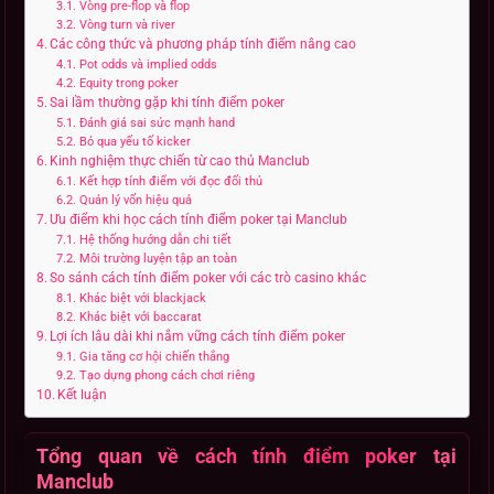
Vòng pre-flop và flop
Vòng turn và river
Các công thức và phương pháp tính điểm nâng cao
Pot odds và implied odds
Equity trong poker
Sai lầm thường gặp khi tính điểm poker
Đánh giá sai sức mạnh hand
Bỏ qua yếu tố kicker
Kinh nghiệm thực chiến từ cao thủ Manclub
Kết hợp tính điểm với đọc đối thủ
Quản lý vốn hiệu quả
Ưu điểm khi học cách tính điểm poker tại Manclub
Hệ thống hướng dẫn chi tiết
Môi trường luyện tập an toàn
So sánh cách tính điểm poker với các trò casino khác
Khác biệt với blackjack
Khác biệt với baccarat
Lợi ích lâu dài khi nắm vững cách tính điểm poker
Gia tăng cơ hội chiến thắng
Tạo dựng phong cách chơi riêng
Kết luận
Tổng quan về cách tính điểm poker tại
Manclub