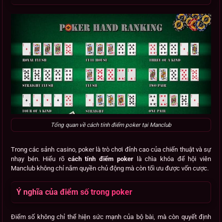
Tổng quan về cách tính điểm poker tại Manclub
Trong các sảnh casino, poker là trò chơi đỉnh cao của chiến thuật và sự
nhạy bén. Hiểu rõ
cách tính điểm poker
là chìa khóa để hội viên
Manclub không chỉ nắm quyền chủ động mà còn tối ưu được vốn cược.
Ý nghĩa của điểm số trong poker
Điểm số không chỉ thể hiện sức mạnh của bộ bài, mà còn quyết định