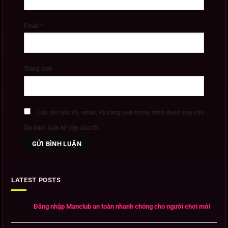
Email
*
Trang web
Lưu tên của tôi, email, và trang web trong trình duyệt này cho
lần bình luận kế tiếp của tôi.
LATEST POSTS
Đăng nhập Manclub an toàn nhanh chóng cho người chơi mới
02
Th9