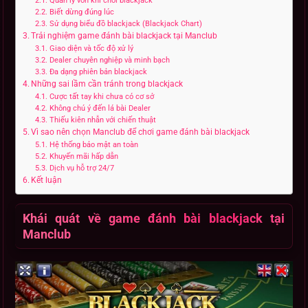
Quản lý vốn khi chơi blackjack
Biết dừng đúng lúc
Sử dụng biểu đồ blackjack (Blackjack Chart)
Trải nghiệm game đánh bài blackjack tại Manclub
Giao diện và tốc độ xử lý
Dealer chuyên nghiệp và minh bạch
Đa dạng phiên bản blackjack
Những sai lầm cần tránh trong blackjack
Cược tất tay khi chưa có cơ sở
Không chú ý đến lá bài Dealer
Thiếu kiên nhẫn với chiến thuật
Vì sao nên chọn Manclub để chơi game đánh bài blackjack
Hệ thống bảo mật an toàn
Khuyến mãi hấp dẫn
Dịch vụ hỗ trợ 24/7
Kết luận
Khái quát về game đánh bài blackjack tại
Manclub