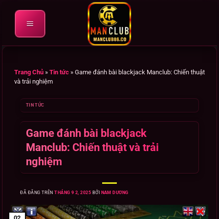
Chuyển
đến
nội
dung
Trang Chủ
»
Tin tức
»
Game đánh bài blackjack Manclub: Chiến thuật
và trải nghiệm
TIN TỨC
Game đánh bài blackjack
Manclub: Chiến thuật và trải
nghiệm
ĐÃ ĐĂNG TRÊN
THÁNG 9 2, 2025
BỞI
NAM DƯƠNG
02