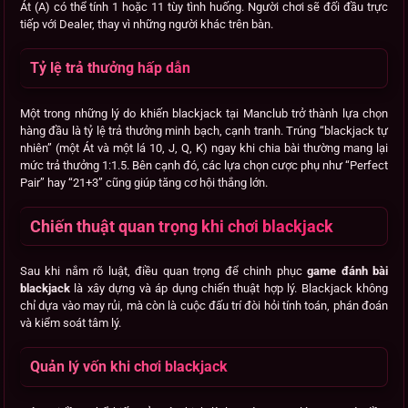
Át (A) có thể tính 1 hoặc 11 tùy tình huống. Người chơi sẽ đối đầu trực
tiếp với Dealer, thay vì những người khác trên bàn.
Tỷ lệ trả thưởng hấp dẫn
Một trong những lý do khiến blackjack tại Manclub trở thành lựa chọn
hàng đầu là tỷ lệ trả thưởng minh bạch, cạnh tranh. Trúng “blackjack tự
nhiên” (một Át và một lá 10, J, Q, K) ngay khi chia bài thường mang lại
mức trả thưởng 1:1.5. Bên cạnh đó, các lựa chọn cược phụ như “Perfect
Pair” hay “21+3” cũng giúp tăng cơ hội thắng lớn.
Chiến thuật quan trọng khi chơi blackjack
Sau khi nắm rõ luật, điều quan trọng để chinh phục
game đánh bài
blackjack
là xây dựng và áp dụng chiến thuật hợp lý. Blackjack không
chỉ dựa vào may rủi, mà còn là cuộc đấu trí đòi hỏi tính toán, phán đoán
và kiểm soát tâm lý.
Quản lý vốn khi chơi blackjack