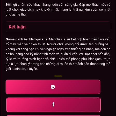
Đội ngũ chăm sóc khách hàng luôn sẵn sàng giải đáp mọi thắc mắc về
luật chơi, giao dịch hay khuyến mãi, mang lại trải nghiệm suôn sẻ nhất
cho game thủ.
Kết luận
Game đánh bài blackjack
tại Manclub là sự kết hợp hoàn hảo giữa yếu
tố may mắn và chiến thuật. Người chơi không chỉ được tận hưởng bầu
không khí sòng bạc chuyên nghiệp ngay trên thiết bị cá nhân, mà còn có
cơ hội nâng cao kỹ năng tính toán và quản lý vốn. Với luật chơi hấp dẫn,
tỷ lệ trả thưởng minh bạch và nhiều biến thể phong phú, blackjack thực
sự là lựa chọn lý tưởng cho những ai muốn thử thách bản thân trong thế
giới casino trực tuyến.