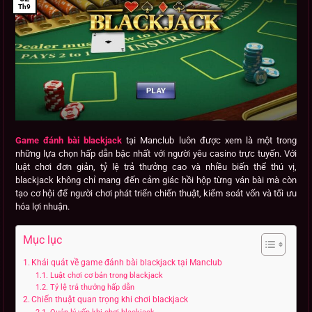
Th9
Game đánh bài blackjack
tại Manclub luôn được xem là một trong
những lựa chọn hấp dẫn bậc nhất với người yêu casino trực tuyến. Với
luật chơi đơn giản, tỷ lệ trả thưởng cao và nhiều biến thể thú vị,
blackjack không chỉ mang đến cảm giác hồi hộp từng ván bài mà còn
tạo cơ hội để người chơi phát triển chiến thuật, kiểm soát vốn và tối ưu
hóa lợi nhuận.
Mục lục
Khái quát về game đánh bài blackjack tại Manclub
Luật chơi cơ bản trong blackjack
Tỷ lệ trả thưởng hấp dẫn
Chiến thuật quan trọng khi chơi blackjack