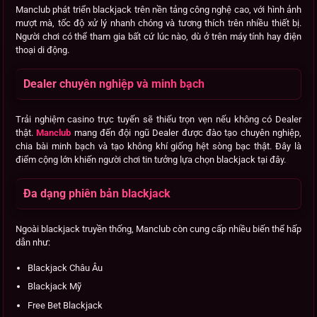
Manclub phát triển blackjack trên nền tảng công nghệ cao, với hình ảnh
mượt mà, tốc độ xử lý nhanh chóng và tương thích trên nhiều thiết bị.
Người chơi có thể tham gia bất cứ lúc nào, dù ở trên máy tính hay điện
thoại di động.
Dealer chuyên nghiệp và minh bạch
Trải nghiệm casino trực tuyến sẽ thiếu trọn vẹn nếu không có Dealer
thật.
Manclub
mang đến đội ngũ Dealer được đào tạo chuyên nghiệp,
chia bài minh bạch và tạo không khí giống hệt sòng bạc thật. Đây là
điểm cộng lớn khiến người chơi tin tưởng lựa chọn blackjack tại đây.
Đa dạng phiên bản blackjack
Ngoài blackjack truyền thống, Manclub còn cung cấp nhiều biến thể hấp
dẫn như:
Blackjack Châu Âu
Blackjack Mỹ
Free Bet Blackjack