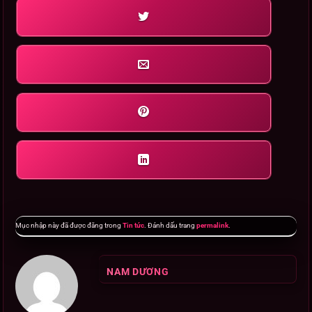
Mục nhập này đã được đăng trong
Tin tức
. Đánh dấu trang
permalink
.
NAM DƯƠNG